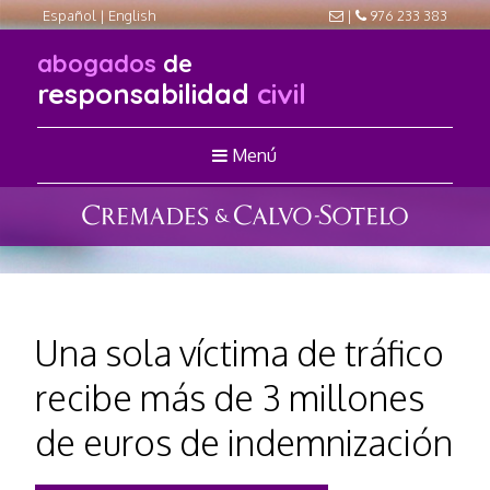
Español
|
English
|
976 233 383
abogados
de
responsabilidad
civil
Menú
Una sola ví­ctima de tráfico
recibe más de 3 millones
de euros de indemnización