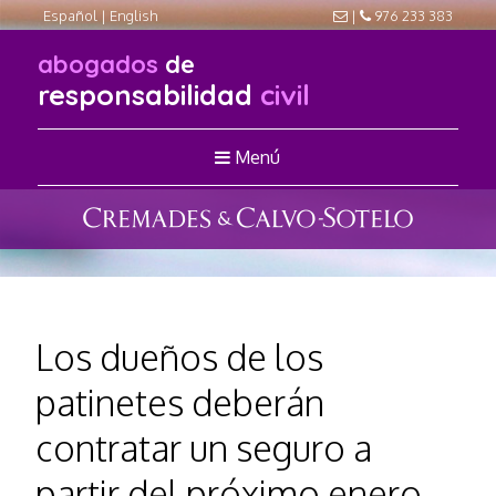
Español
|
English
|
976 233 383
abogados
de
responsabilidad
civil
Menú
Los dueños de los
patinetes deberán
contratar un seguro a
partir del próximo enero