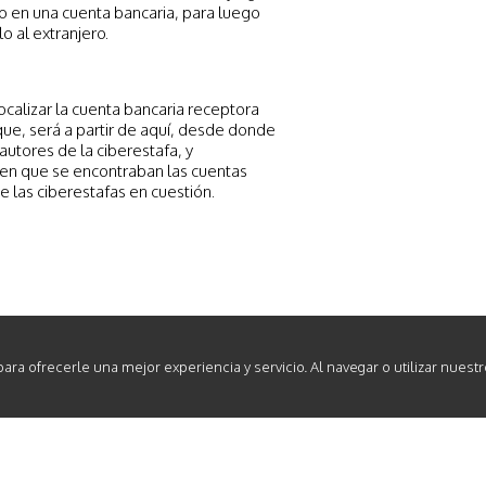
o en una cuenta bancaria, para luego
o al extranjero.
ocalizar la cuenta bancaria receptora
rque, será a partir de aquí, desde donde
utores de la ciberestafa, y
 en que se encontraban las cuentas
 las ciberestafas en cuestión.
 para ofrecerle una mejor experiencia y servicio. Al navegar o utilizar nuest
INICIO
SERVICIOS
EQUIPO HUMANO
ACTUALIDAD
DE