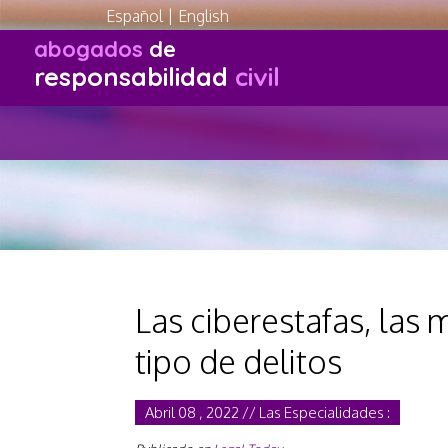
Español
|
English
abogados
de
responsabilidad
civil
Las ciberestafas, las 
tipo de delitos
Abril 08 , 2022 // Las Especialidades :