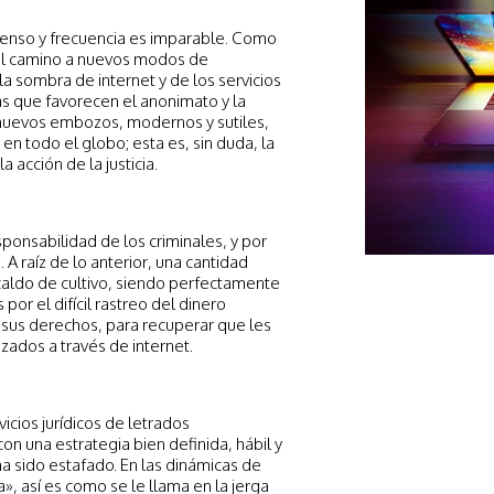
censo y frecuencia es imparable. Como
 el camino a nuevos modos de
la sombra de internet y de los servicios
as que favorecen el anonimato y la
n nuevos embozos, modernos y sutiles,
 en todo el globo; esta es, sin duda, la
 acción de la justicia.
ponsabilidad de los criminales, y por
A raíz de lo anterior, una cantidad
aldo de cultivo, siendo perfectamente
or el difícil rastreo del dinero
 sus derechos, para recuperar que les
zados a través de internet.
icios jurídicos de letrados
on una estrategia bien definida, hábil y
a sido estafado. En las dinámicas de
», así es como se le llama en la jerga