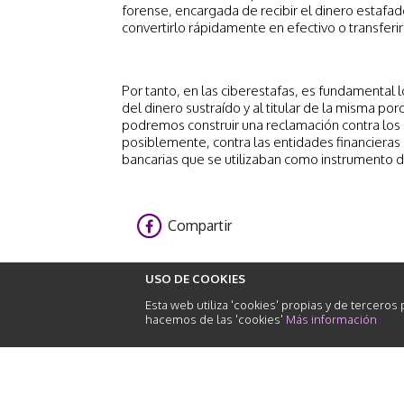
forense, encargada de recibir el dinero estafad
convertirlo rápidamente en efectivo o transferirl
Por tanto, en las ciberestafas, es fundamental l
del dinero sustraído y al titular de la misma po
podremos construir una reclamación contra los a
posiblemente, contra las entidades financieras
bancarias que se utilizaban como instrumento de
Compartir
USO DE COOKIES
Esta web utiliza 'cookies' propias y de terceros
hacemos de las 'cookies'
Más información
abogados
de
responsabilidad
civil