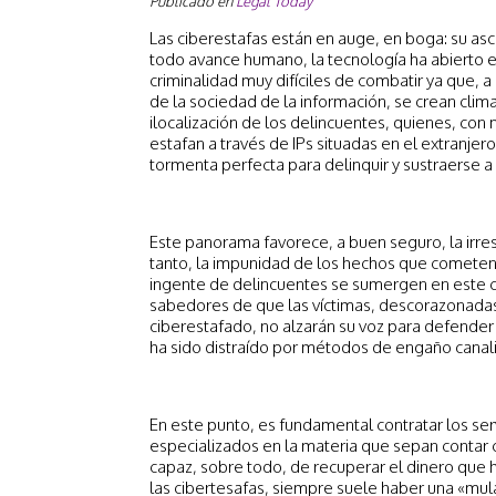
Publicado en
Legal Today
Las ciberestafas están en auge, en boga: su as
todo avance humano, la tecnología ha abierto
criminalidad muy difíciles de combatir ya que, a 
de la sociedad de la información, se crean clim
ilocalización de los delincuentes, quienes, co
estafan a través de IPs situadas en el extranjero
tormenta perfecta para delinquir y sustraerse a la
Este panorama favorece, a buen seguro, la irres
tanto, la impunidad de los hechos que cometen. 
ingente de delincuentes se sumergen en este c
sabedores de que las víctimas, descorazonadas p
ciberestafado, no alzarán su voz para defender
ha sido distraído por métodos de engaño canali
En este punto, es fundamental contratar los serv
especializados en la materia que sepan contar c
capaz, sobre todo, de recuperar el dinero que h
las cibertesafas, siempre suele haber una «mula