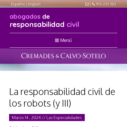
Español
|
English
|
976 233 383
abogados
de
responsabilidad
civil
Menú
La responsabilidad civil de
los robots (y III)
Marzo 14 , 2024 // Las Especialidades