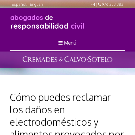
Español
|
English
|
976 233 383
abogados
de
responsabilidad
civil
Menú
Cómo puedes reclamar
los daños en
electrodomésticos y
alimentos provocados por