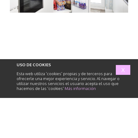
USO DE COOKIES
X
Esta web utiliza 'cookies' propias y de terceros para
ofrecerle una mejor experiencia y servicio. Al navegar o
utilizar nuestros servicios el usuario acepta el uso que
hacemos de las 'cookies'
Más información
abogados
de
responsabilidad
civil
INICIO
SERVICIOS
EQUIPO HUMANO